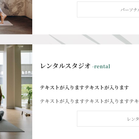
パーソナ
レンタルスタジオ
-rental
テキストが入りますテキストが入ります
テキストが入りますテキストが入りますテキ
レン