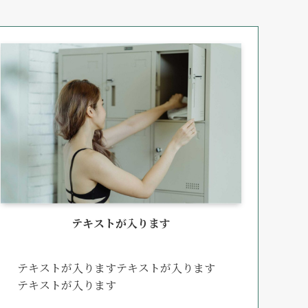
テキストが入ります
テキストが入りますテキストが入ります
テキストが入ります