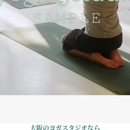
大阪のヨガスタジオなら