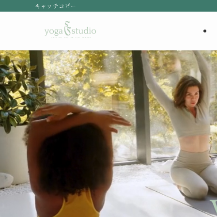
キャッチコピー