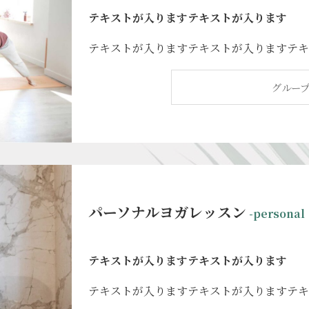
テキストが入りますテキストが入ります
テキストが入りますテキストが入りますテキ
グルー
パーソナルヨガレッスン
-personal
テキストが入りますテキストが入ります
テキストが入りますテキストが入りますテキ