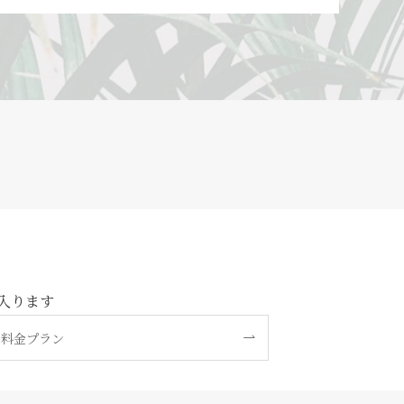
入ります
料金プラン