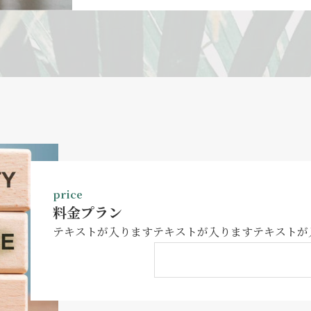
price
料金プラン
テキストが入りますテキストが入りますテキストが