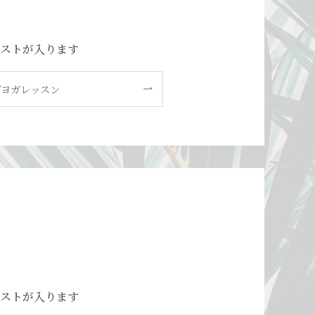
ストが入ります
プヨガレッスン
ストが入ります